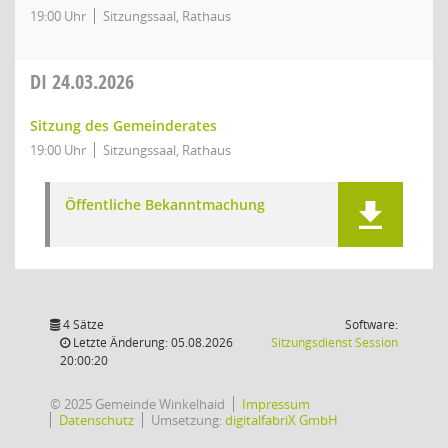
19:00 Uhr
Sitzungssaal, Rathaus
DI
24.03.2026
Sitzung des Gemeinderates
19:00 Uhr
Sitzungssaal, Rathaus
Öffentliche Bekanntmachung
4 Sätze
Software:
(Wird in
Letzte Änderung: 05.08.2026
Sitzungsdienst
Session
20:00:20
© 2025 Gemeinde Winkelhaid
Impressum
Datenschutz
Umsetzung:
digitalfabriX GmbH