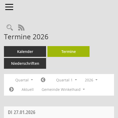
Toggle navigation
Rechercheauswahl
RSS-Feed
Termine 2026
Kalender
Termine
Niederschriften
Quartal
Quartal 1
2026
Aktuell
Gemeinde Winkelhaid
DI
27.01.2026