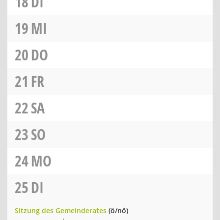
18
DI
19
MI
20
DO
21
FR
22
SA
23
SO
24
MO
25
DI
Sitzung des Gemeinderates
(ö/nö)