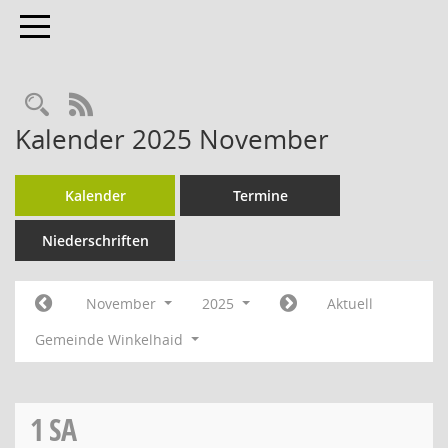
Toggle navigation
Rechercheauswahl
RSS-Feed
Kalender 2025 November
Kalender
Termine
Niederschriften
November
2025
Aktuell
Gemeinde Winkelhaid
1
SA