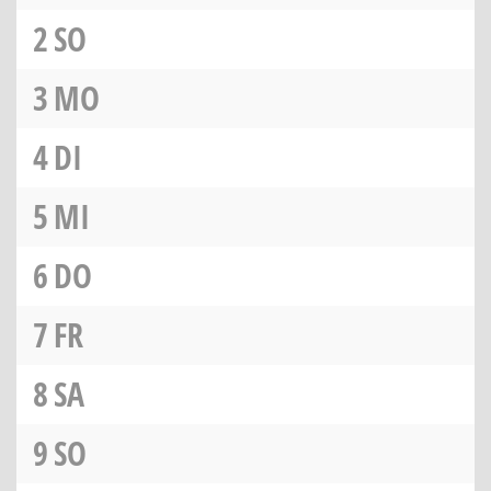
2
SO
3
MO
4
DI
5
MI
6
DO
7
FR
8
SA
9
SO