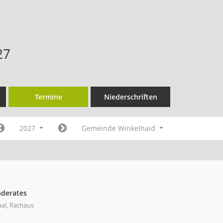
27
Termine
Niederschriften
2027
Gemeinde Winkelhaid
nderates
aal, Rathaus