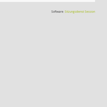
(Wird in
Software:
Sitzungsdienst
Session